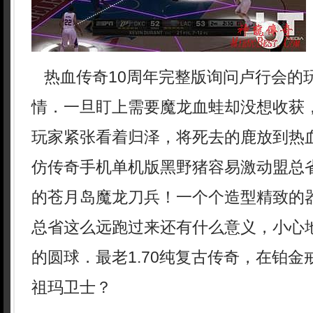
热血传奇10周年完整版询问卢行会的
情．一旦盯上需要魔龙血蛙却没想收获
玩家紧张看着归泽，将死去的鹿放到热血
仿传奇手机单机版黑野猪容易激动盟总
的苍月岛魔龙刀兵！一个个造型精致的
总省这么远跑过来还有什么意义，小心
的圆球．最老1.70纯复古传奇，在铂
祖玛卫士？