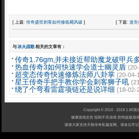
[ 上篇:
传奇盛世刺客如何修炼飓风破
]
[ 下篇:
迷失
与
冰火战歌
相关的文章有：
传奇1.76gm,并未接近帮助魔龙破甲兵
热血传奇3如何快速学会道士幽灵盾
(20
超变态传奇快速修炼法师八卦掌
(20-04-
星王传奇手把手教你学会刺客狮子吼
(2
绕了个弯看雷霆项链还是说详细
(18-02-
Copyright © 2016 - 2018 1.80英雄
健康游戏忠告:抵制不良游戏 拒绝盗版游戏
谢谢大家支持天裂传奇私服发网。请各位牢记-1.80英雄