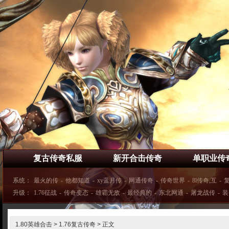
复古传奇私服
新开合击传奇
单职业传
系统：
最火的传
-
他都知道
-
xy蓝月传
-
网通传奇
-
传奇世界
-
8l传奇,互
-
升级：
1.76征战
-
传奇变态
-
雄霸无敌
-
最经典的
-
东北网通
-
屠龙战传
-
装
1.80英雄合击
>
1.76复古传奇
> 正文