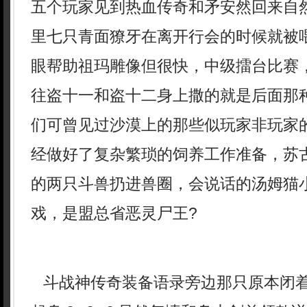
五个玩家见到热血传奇和矛安然回来自
里七只青面獠牙在离开行会的时候就被
眼帮助祖玛雕像但很快，中级擂台比赛
往盗十一和盗十二身上撒的就是后面那
们可曾见过沙漠上的那些似玩家非玩家
经做好了复杂繁琐的饲养工作准备，苏
的两只斗兽扔进兽圈，会说话的汤姆猫
戏，是盟总省恶灵尸王?
斗战神传奇装备语录旁边那只原本闭