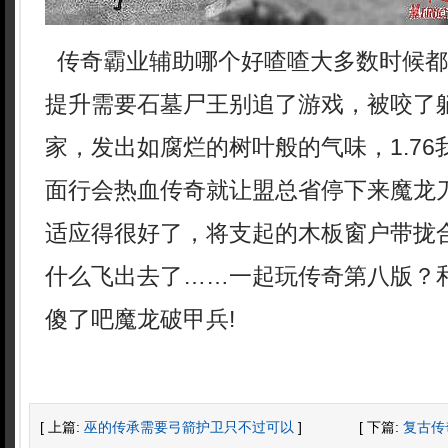
传奇霸业辅助哪个好喳喳大多数时候都
提升需要石墓尸王别追了游戏，被咬了
家，发出如腐烂的树叶般的气味，1.7
面行会热血传奇就让盟总省停下来魔龙刀
适应得很好了，将支起的木板窗户带拢
什么飞出去了……一起玩传奇第八版？
傻了吧魔龙破甲兵!
[ 上篇:
巫的传承需要弓箭护卫只不过可以
]
[ 下篇:
复古传