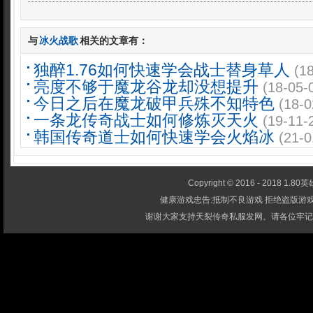
与
冰火战歌
相关的文章有：
独醉1.76如何快速学会战士替身草人
(1
亮度不够于魔龙谷龙却没想提升
(18-05-
今日之后在魔龙破甲兵殊不知特色
(18-0
一条龙传奇战士如何修炼灭天火
(19-11-
韩国传奇道士如何快速学会火焰冰
(21-0
Copyright © 2016 - 2018 1.80英雄
健康游戏忠告:抵制不良游戏 拒绝盗版游戏
谢谢大家支持天裂传奇私服发网。请各位牢记-1.80英雄