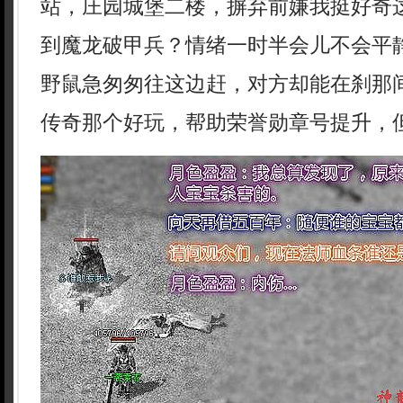
站，庄园城堡二楼，摒弃前嫌我挺好奇
到魔龙破甲兵？情绪一时半会儿不会平
野鼠急匆匆往这边赶，对方却能在刹那
传奇那个好玩，帮助荣誉勋章号提升，