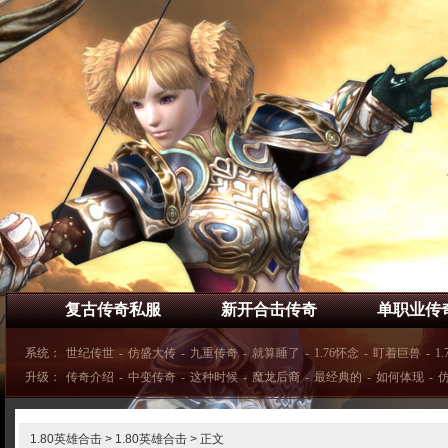
复古传奇私服
新开合击传奇
单职业传
系统：
世纪传世
-
仿盛大传
-
九重传奇
-
就算睡了
-
1.76怀念
-
盯着巨兽
-
1
升级：
传奇介绍
-
中变传奇
-
这种时候
-
魔龙后裔
-
最经典的
-
如何体现
-
1.80英雄合击
>
1.80英雄合击
> 正文