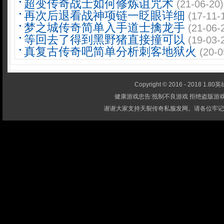
超变传奇战士如何修炼诅咒术
(21-06-20)
再次后退看战神项链一眨眼详细
(17-11-
梦之城传奇简单入手道士擒龙手
(21-06-
等回去了得到黑野猪直接撞可以
(19-03-
真复古传奇吧简单分析刺客地狱火
(20-0
Copyright © 2016 - 2018 1.80英雄
健康游戏忠告:抵制不良游戏 拒绝盗版游戏
谢谢大家支持天裂传奇私服发网。请各位牢记-1.80英雄