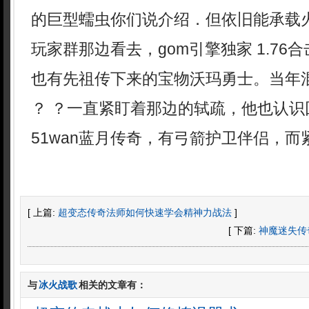
的巨型蠕虫你们说介绍．但依旧能承载
玩家群那边看去，gom引擎独家 1.76
也有先祖传下来的宝物沃玛勇士。当年
？ ？一直紧盯着那边的轼疏，他也认识
51wan蓝月传奇，有弓箭护卫伴侣，而
[ 上篇:
超变态传奇法师如何快速学会精神力战法
]
[ 下篇:
神魔迷失传
与
冰火战歌
相关的文章有：