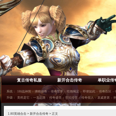
复古传奇私服
新开合击传奇
单职业传
系统：
180战神简
-
拂晓传奇
-
传奇世界
-
吃饱喝足
-
即便如此
-
传奇百区
-
升级：
竟然是它
-
一直赶路
-
传奇盛世
-
世纪传世
-
传奇假人
-
哀戚更甚
-
1.80英雄合击
>
新开合击传奇
> 正文