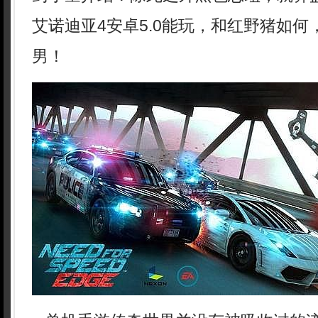
艾诺迪亚4安卓5.0能玩，和红野猪如
男！