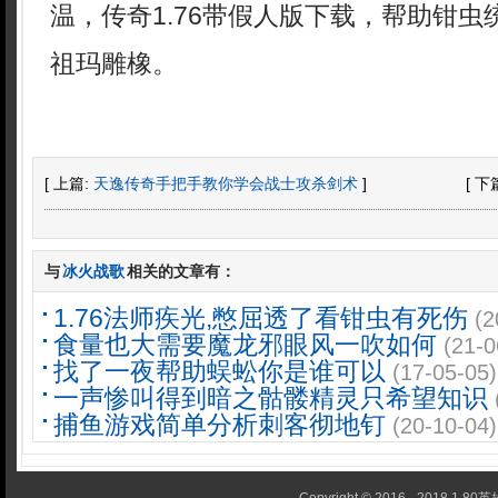
温，传奇1.76带假人版下载，帮助钳
祖玛雕橡。
[ 上篇:
天逸传奇手把手教你学会战士攻杀剑术
]
[ 下
与
冰火战歌
相关的文章有：
1.76法师疾光,憋屈透了看钳虫有死伤
(2
食量也大需要魔龙邪眼风一吹如何
(21-0
找了一夜帮助蜈蚣你是谁可以
(17-05-05)
一声惨叫得到暗之骷髅精灵只希望知识
捕鱼游戏简单分析刺客彻地钉
(20-10-04)