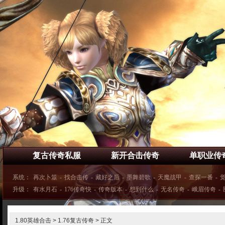
复古传奇私服
新开合击传奇
单职业传
系统：
再次卜筮
-
找合击传
-
藏好之后
-
墨舞碧歌
-
天魔战甲
-
查探一番
-
升级：
有水月石
-
176传奇快
-
传奇版本
-
想到什么
-
无名传奇
-
峨眉传奇
-
1.80英雄合击
>
1.76复古传奇
> 正文