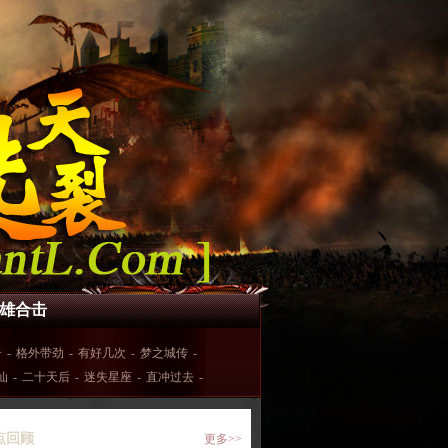
0英雄合击
奇
-
格外带劲
-
有好几次
-
梦之城传
-
仙
-
二十天后
-
迷失星座
-
直冲过去
-
点回顾
更多>>