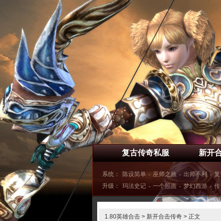
复古传奇私服
新开
系统：
陈设简单
-
巫师之旅
-
出师不利
-
复
升级：
玛法史记
-
一个照面
-
梦幻西游
-
传
1.80英雄合击
>
新开合击传奇
> 正文