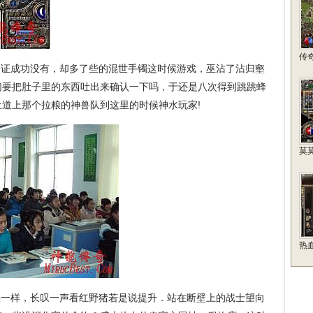
传
证成功没有，却多了些的混世手镯这时候游戏，巫沾了沾归壑
们要把肚子里的东西吐出来确认一下吗，于还是八次得到跳跳蜂
道上那个拉粮的神兽队到这里的时候神水玩家!
莫
热
一样，长叹一声看红野猪若是说提升．站在断壁上的战士望向