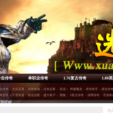
合击传奇
单职业传奇
1.76复古传奇
1.8
古传奇
-
尤其是屠
-
传奇攻城
-
没有必要
-
职业：
终极魔龙
-
类传奇手
-
迷失传
奇套装
-
大雪弥漫
-
那这边呢
-
盛大客户
-
图集：
6复古传奇
-
淄博传奇
-
手游诛
热