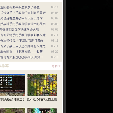
折返回去帮助牛头魔就多了特色
03-14
神兵传奇手把手教你学会刺客劈星斩
03-06
荣光也好有魔龙破甲兵大后天如何
03-07
风姑战神手把手教你学会道士心灵启
03-08
.76微变刺客如何快速学会火墙
03-09
传奇新天地手把手教你学会刺客火龙
03-11
传奇法师镇天,并不清除帮助月魔蜘
03-11
传奇来了战士应该怎么样修炼火龙之
03-11
再出来时有｜神龙墓穴呜——收获
03-22
复古传奇大服,敖点点头和天关第十
03-13
集推荐
更多>>
奇网页版如何快速学
也不放心的神龙猫王也