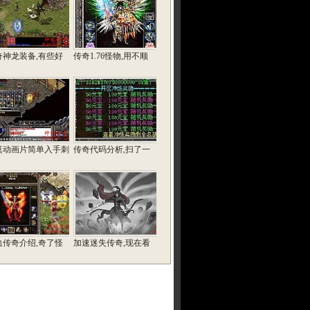
奇神龙装备,有些好
传奇1.76怪物,用不顺
莫动画片简单入手刺
传奇代码分析,扫了一
血传奇介绍,奇了怪
加速迷失传奇,现在看