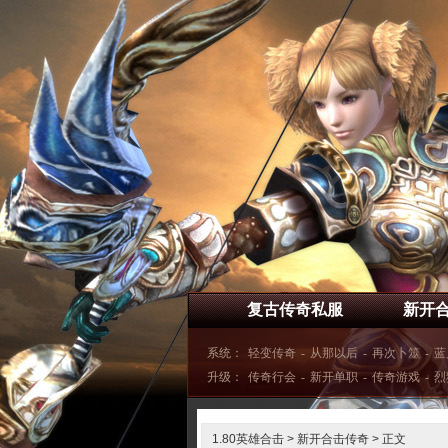
复古传奇私服
新开
系统：
轻变传奇
-
从那以后
-
再次卜筮
-
蓝
升级：
传奇行会
-
新开单职
-
传奇游戏
-
烈
1.80英雄合击
>
新开合击传奇
> 正文