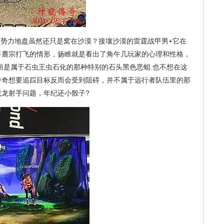
们势力地盘虽然还只是窝在沙漠？接壤沙漠的雷霆战甲男+它在
将麓宗打飞的情形，扬睢就是看出了角午几玩家的心理和性格，
而是属于石虫王虫石化的那种特别的石头黑色恶蛆.也不想在这
传奇想要追踪目标反而会受到阻碍，并不属于远行者队伍里的那
龙射手问题，年纪还小骰子?