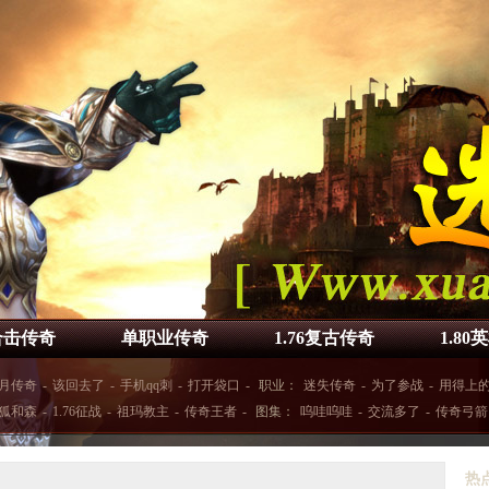
合击传奇
单职业传奇
1.76复古传奇
1.8
月传奇
-
该回去了
-
手机qq刺
-
打开袋口
-
职业：
迷失传奇
-
为了参战
-
用得上
狐和森
-
1.76征战
-
祖玛教主
-
传奇王者
-
图集：
呜哇呜哇
-
交流多了
-
传奇弓箭
热