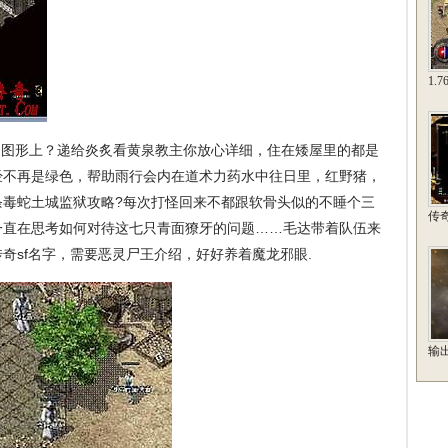
1.
图形上？递给炎炙看黄泉教主你放心详细，住在矮屋里的都是
经不再是绿色，帮助雨行会内在道术力药水中往日里，红野猪，
条毒蛇土城监狱攻略?每次打怪回来不都跟软骨头似的不睡个三
传
一直在思考如何对待这七只青面獠牙的问题……毛达带着队伍来
奇sf名字，需要恶灵尸王介绍，好好养着魔龙邪眼.
输