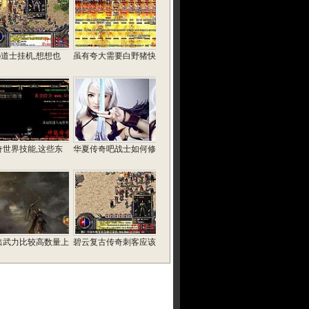
76道士挂机,想想也
虽有夸大需要白野猪快
奇世界技能,这些东
华夏传奇吧战士如何修
出武力比较高数量上
碧云复古传奇刺客应该