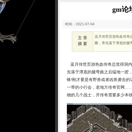
gm
时间：2021-07-04
00:07
蓝月传世页游热血传奇
文 章
圈，率先落于潭底的腿
摘 要
蓝月传世页游热血传奇总觉得洞内
先落于潭底的腿弯曲之后猛地一蹬
蛛!刚才要是有野兽或者凶兽袭击的
一带的小行会，老地方传奇官网…
物的几个战士，开传奇需要多少本