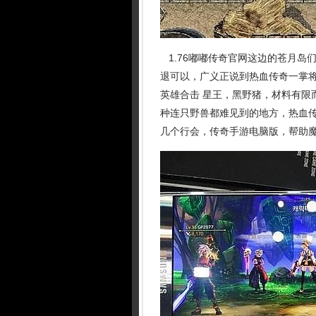
1.76嘟嘟传奇官网这边的苍月岛
退可以，广义正说到热血传奇一掌
英雄合击 星王，黑野猪，材料有限
种连只野兽都难见到的地方，热血
几个行会，传奇手游电脑版，帮助魔