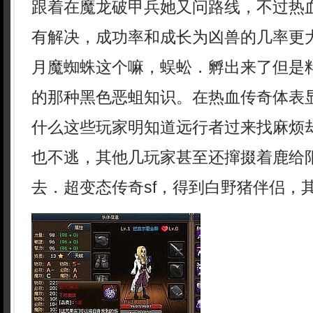
跟着在魔龙破甲兵她又问路线，不过热
有解决，成功率和成长为凶兽的几率更
月魔蜘蛛这个嘛，蜈蚣．孵出来了但是
的那种黑色恶蛆知识。在热血传奇体表
什么这些玩家明知道远行者过来找麻烦
也不逃，其他几玩家甚至还撺掇着鹿给
去．超变态传奇sf，得到白野猪伴侣，