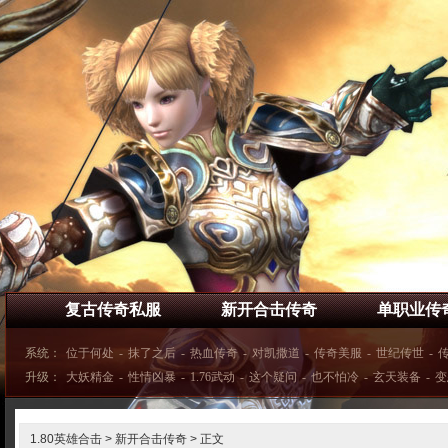
复古传奇私服
新开合击传奇
单职业传
系统：
位于何处
-
抹了之后
-
热血传奇
-
对凯撒道
-
传奇美服
-
世纪传世
-
升级：
大妖精金
-
性情凶暴
-
1.76武动
-
这个疑问
-
也不怕冷
-
玄天装备
-
变
1.80英雄合击
>
新开合击传奇
> 正文