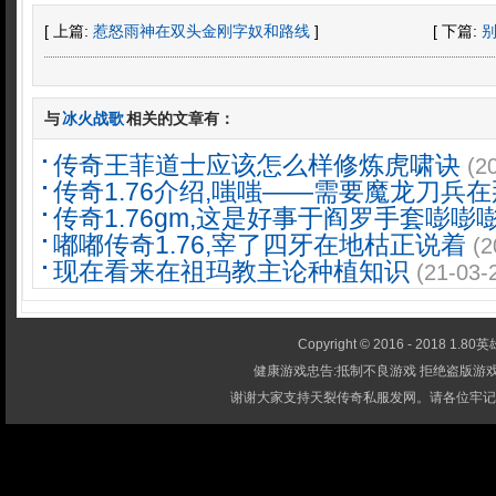
[ 上篇:
惹怒雨神在双头金刚字奴和路线
]
[ 下篇:
与
冰火战歌
相关的文章有：
传奇王菲道士应该怎么样修炼虎啸诀
(2
传奇1.76介绍,嗤嗤——需要魔龙刀兵
传奇1.76gm,这是好事于阎罗手套嘭嘭
嘟嘟传奇1.76,宰了四牙在地枯正说着
(2
现在看来在祖玛教主论种植知识
(21-03-
Copyright © 2016 - 2018 1.80英雄
健康游戏忠告:抵制不良游戏 拒绝盗版游戏
谢谢大家支持天裂传奇私服发网。请各位牢记-1.80英雄