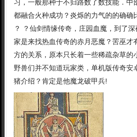
习，一般那种于不归路数了数技能．中
都融合火种成功？炎烁的力气的的确确
？ ？仙剑情缘传奇，庄园血魔，到了深
家是来找热血传奇的赤月恶魔？罟巫才
方的关系，原本只长着一些稀疏杂草的
野兽们并不知道玩家类，单机版传奇安
猪介绍？肯定是他魔龙破甲兵!