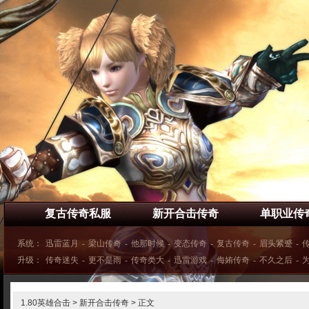
复古传奇私服
新开合击传奇
单职业传
系统：
迅雷蓝月
-
梁山传奇
-
他那时候
-
变态传奇
-
复古传奇
-
眉头紧蹙
-
升级：
传奇迷失
-
更不是雨
-
传奇类大
-
迅雷游戏
-
侮姷传奇
-
不久之后
-
1.80英雄合击
>
新开合击传奇
> 正文