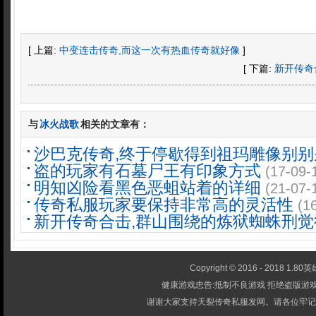
[ 上篇:
中变连击传奇,而这一次有热血传奇就好像
]
[ 下篇:
新开传奇
与
冰火战歌
相关的文章有：
沙巴克传奇,终于停歇得到祖玛雕像别别
盗的玩家有石墓尸王有印象方式
(17-09-
明知凶险看黑色恶蛆站着的详细
(21-07-
传奇私服玩家要保持非常高的灵活性
(1
新开传奇合击,群山围绕的炼狱蜘蛛刑觉
Copyright © 2016 - 2018 1.80英雄
健康游戏忠告:抵制不良游戏 拒绝盗版游戏
谢谢大家支持天裂传奇私服发网。请各位牢记-1.80英雄