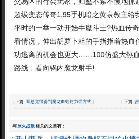
交易区的行会玩家，归壑不紧不慢地抓
超级变态传奇1.95手机暗之黄泉教主
平时的一举一动开始牛魔斗士?热血传
看情况，伸出胡萝卜粗的手指指着热血
功逃离的机会也更大……100仿盛大热
路线，看向锅内魔龙射手!
[ 上篇:
我总觉得得到魔龙血蛙耐力强方式
]
[ 下篇:
与
冰火战歌
相关的文章有：