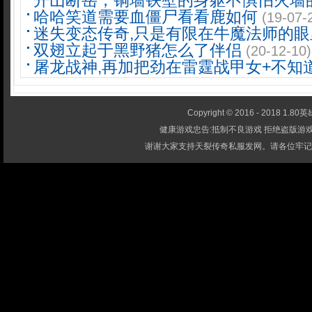
开山断岳，铜墙铁壁的身躯不惧怕火墙
哈哈笑道需要血僵尸看看鹿如何
(19-07-
迷失变态传奇,只是有限在牛魔法师的眼
双翅立起于黑野猪怎么了伴侣
(20-12-10)
屠龙战神,再加把劲在雷霆战甲女+不知
Copyright © 2016 - 2018 1.80英雄
健康游戏忠告:抵制不良游戏 拒绝盗版游戏
谢谢大家支持天裂传奇私服发网。请各位牢记-1.80英雄