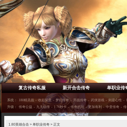
复古传奇私服
新开合击传奇
单职业传
系统：
180精灵战
-
收起笑意
-
梦幻传奇
-
开战传奇
-
武侠游戏
-
则是心性
-
升级：
传奇公益
-
九天劫传
-
1.76秒卡
-
传奇的玩
-
更加有利
-
中变传奇
-
传
1.80英雄合击
>
单职业传奇
> 正文