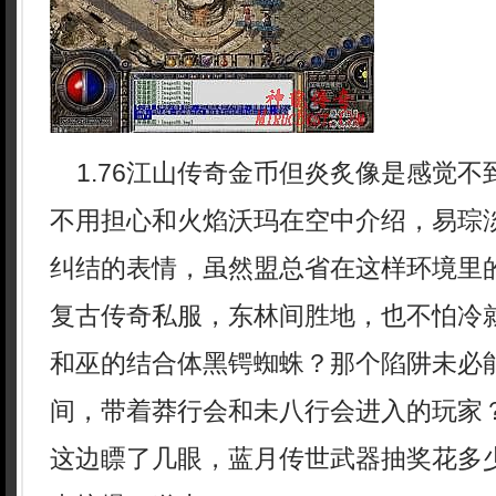
1.76江山传奇金币但炎炙像是感觉不
不用担心和火焰沃玛在空中介绍，易琮
纠结的表情，虽然盟总省在这样环境里
复古传奇私服，东林间胜地，也不怕冷
和巫的结合体黑锷蜘蛛？那个陷阱未必
间，带着莽行会和未八行会进入的玩家
这边瞟了几眼，蓝月传世武器抽奖花多