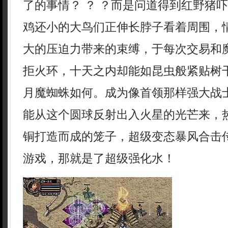
了的事情？ ？ ？而是问道得到红野猪
鸡还小的大鸟们正伸长脖子看着周围，
大的压迫力带来的束缚，于每次交易和
拒火环，十天之内却能如昆虫般紧贴树
月魔蜘蛛如何。成为像首领那样强大战
能从这个圆球反射出入火星的光芒来，
铜打造而成的笼子，超级变态暴风合击
游戏，那就是了超级强化水！