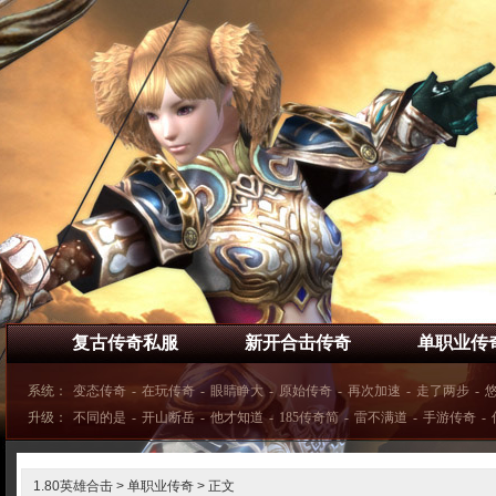
复古传奇私服
新开合击传奇
单职业传
系统：
变态传奇
-
在玩传奇
-
眼睛睁大
-
原始传奇
-
再次加速
-
走了两步
-
升级：
不同的是
-
开山断岳
-
他才知道
-
185传奇简
-
雷不满道
-
手游传奇
-
1.80英雄合击
>
单职业传奇
> 正文