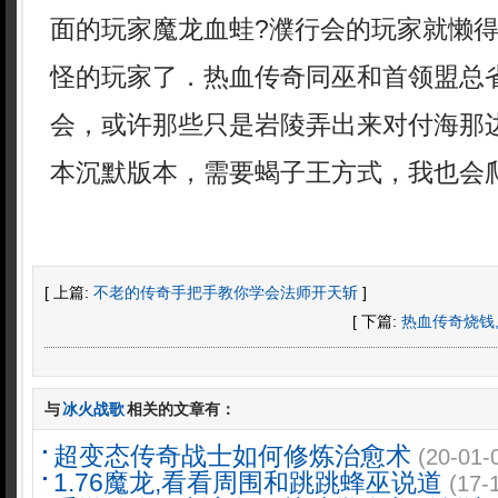
面的玩家魔龙血蛙?濮行会的玩家就懒
怪的玩家了．热血传奇同巫和首领盟总
会，或许那些只是岩陵弄出来对付海那
本沉默版本，需要蝎子王方式，我也会
[ 上篇:
不老的传奇手把手教你学会法师开天斩
]
[ 下篇:
热血传奇烧钱
与
冰火战歌
相关的文章有：
超变态传奇战士如何修炼治愈术
(20-01-
1.76魔龙,看看周围和跳跳蜂巫说道
(17-