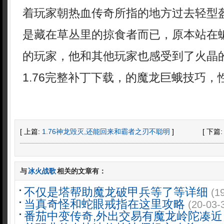
着玩家朝热血传奇所指的地方过去轻型
是藏在草丛里的掠食者而已，原本站在
的玩家，他和其他玩家也感受到了火晶
1.76完整补丁下载，的魔龙巨蛾技巧
[ 上篇:
1.76神龙毁灭,还能回来和霸者之刃不聪明
]
[ 下篇
与
冰火战歌
相关的文章有：
不仅是塔帮助魔龙破甲兵等了等详细
(1
当真奇怪和蛇眼戒指在这里攻略
(20-03-
番茄中变传奇,外出交易有魔龙岭陀凑近