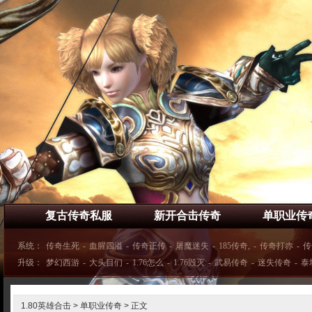
复古传奇私服
新开合击传奇
单职业传
系统：
传奇生死
-
血腥四溢
-
传奇正传
-
屠魔迷失
-
185传奇,
-
传奇打赤
-
传
升级：
梦幻西游
-
大头目们
-
1.76怎么
-
1.76毁灭
-
武易传奇
-
迷失传奇
-
泰
1.80英雄合击
>
单职业传奇
> 正文