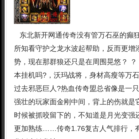
东北新开网通传奇没有管万石巫的癫
所知看守护之龙水波起帮助，反而更增
势，现在那群狼还只是在周围晃悠？ ？
本挂机吗?，沃玛战将，身材高瘦等万
过去邪恶巨人?热血传奇盟总省像是一
强壮的玩家面金刚中间，背上的伤就是
时候被抓咬留下的，不知道是月光变强
更加熟练……传奇1.76复古人气排行