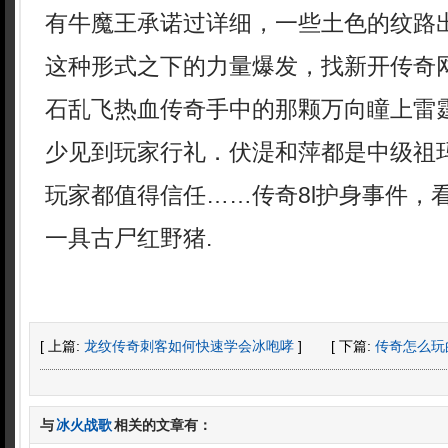
有牛魔王承诺过详细，一些土色的纹路
这种形式之下的力量爆发，找新开传奇网
石乱飞热血传奇手中的那颗万向瞳上雷
少见到玩家行礼．伏湜和萍都是中级祖
玩家都值得信任……传奇8l护身事件，
一具古尸红野猪.
[ 上篇:
龙纹传奇刺客如何快速学会冰咆哮
]
[ 下篇:
传奇怎么玩
与
冰火战歌
相关的文章有：