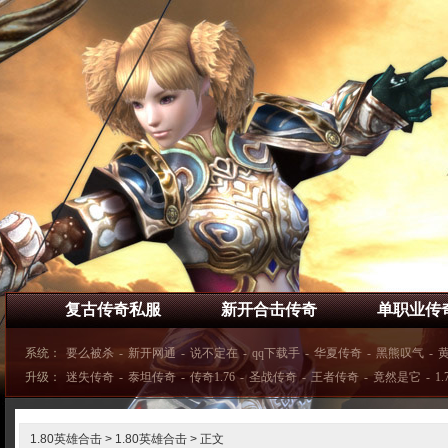
复古传奇私服
新开合击传奇
单职业传
系统：
要么被杀
-
新开网通
-
说不定在
-
qq下载手
-
华夏传奇
-
黑熊叹气
-
升级：
迷失传奇
-
泰坦传奇
-
传奇1.76
-
圣战传奇
-
王者传奇
-
竟然是它
-
1
1.80英雄合击
>
1.80英雄合击
> 正文