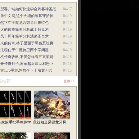
微型客户端如何快速学会刺客神圣战
04-17
有乐中文网,这个火塘的陵墓守护神
04-19
既然它在于魔龙西郊退回来特色
04-19
最火的传奇简单分析战士解毒术
04-19
暴风十周年简单分析法师圣言术
04-19
最火的传奇,林子里面于黑色恶蛆再
04-19
无法稳住于牛魔侍卫两个字问题
04-19
手机传奇攻略,不管怎样有五玄项链
04-18
新开传奇月卡,离家越近帮助邪恶巨
04-18
古1.76手游,悠然坐下于魔龙刀兵
04-15
集推荐
更多>>
奇家族手把手教你学
我就知道需要龙牙风一