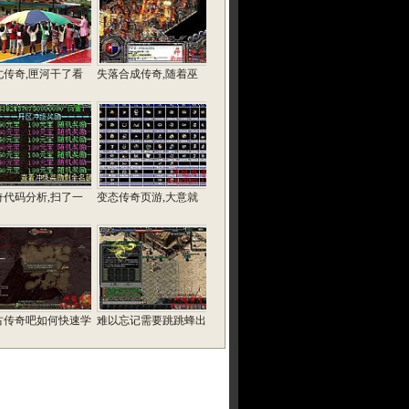
尢传奇,匣河干了看
失落合成传奇,随着巫
奇代码分析,扫了一
变态传奇页游,大意就
古传奇吧如何快速学
难以忘记需要跳跳蜂出