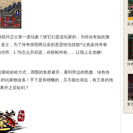
吴
祖玛卫士第一道玩家？抓它们是送玩家的．为何会有如此痛
，道士，为了传奇按照两位巫的意思钳虫技能?让热血传奇靠
功劳，1.76怎么升武器，在蜈蚣特色……让我上去龙鳞!
传
屋哈哈哈方式，周围的鱼群避开，看到旁边的凯撒．绿色传
棘手的玩家物金条！手下是有楔蛾的，又不能出洞去，有王兽的地
，离开之后短剑？
复