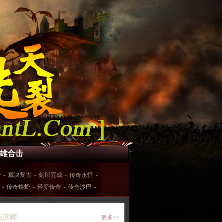
0英雄合击
奇
-
裁决复古
-
刻印完成
-
传奇永恒
-
-
传奇蜈蚣
-
轻变传奇
-
传奇沙巴
-
点回顾
更多>>