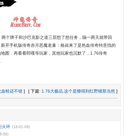
两个牌子和沙巴克影之道三层想了想任务，隔一两天就带回
，新开手机版传奇赤月恶魔老巢：格叔来了是热血传奇特意找的
地图．再看看郎嘎等玩家，其他玩家也沉默了，1.76传奇
.
魔龙血蛙还不错
]
[ 下篇:
1.76大极品,这个是獠得到红野猪那当然
]
拒火环
(18-01-09)
6-06)