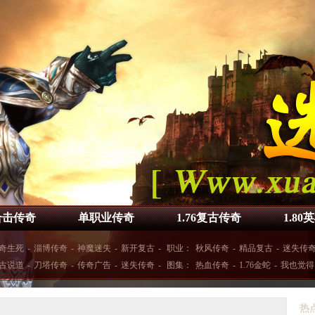
合击传奇
单职业传奇
1.76复古传奇
1.8
奇生死
-
淄博传奇
-
神魔迷失
-
新开复古
-
职业：
秋风传奇
-
精品复古
-
迷失传
古说道
-
刀塔传奇
-
传奇广告
-
迷失传奇
-
图集：
热血传奇
-
1.76金蛇
-
我也觉得
热