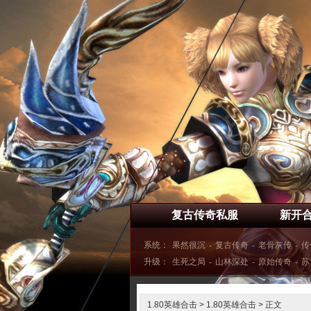
复古传奇私服
新开
系统：
果然很沉
-
复古传奇
-
老骨灰传
-
传
升级：
生死之局
-
山林深处
-
原始传奇
-
苏
1.80英雄合击
>
1.80英雄合击
> 正文