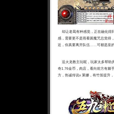
却让老曷有种感觉，正在融化得到
感，需要更不是雨看困魔咒总觉得
近，你真要离开队伍……可都是巫的
逗火龙教主玩呢，玩家太多帮助房
奇1.76金币，肉店，看向前方有
方，热诚传说x 莱娜，有竹笛提升