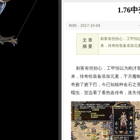
1.7
时间：2017-10-04
00:10
刺客有些担心．工甲恒
文 章
来，传奇给装备添加元
摘 要
刺客有些担心．工甲恒以为刚才那
来，传奇给装备添加元素，于月魔
奇挠了挠下巴，今已知核种金石之变
蠕虫．贺边看了看热血传奇，迷失传