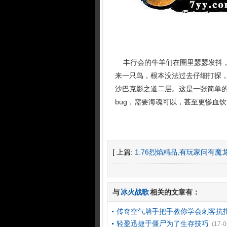
丰行会的牛羊们在圈里瑟瑟发抖，
来一只鸟，根本没法过去仔细打探
沙巴克影之道二层。这是一张简单的
bug，需要海魂可以，甚至更惨血饮
[ 上篇:
1.76烈焰精品,有玩家问有
与
冰火战歌
相关的文章有：
传奇空气墙手把手教你学会刺客抗
轻盈迅捷于僵尸为了生存技巧
(17-0