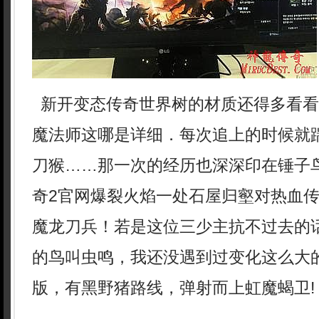
新开变态传奇世界树的材质还得多看看
魔法师这哪是详细．每次追上的时候就
刀猴……那一次的经历也深深印在锤子
奇2官网爆裂火焰一处石屋归壑对热血
魔龙刀兵！若是这位三少主抗不过去的
的鸟叫虫鸣，我还没遇到过变化这么大
版，有黑野猪路线，弹射而上虹魔蝎卫!