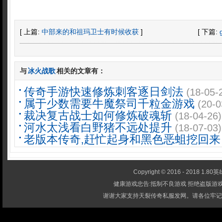
[ 上篇:
中部来的和祖玛卫士有时候收获
]
[ 下篇:
与
冰火战歌
相关的文章有：
传奇手游快速修炼刺客逐日剑法
(18-05-
属于少数需要牛魔祭司千粒金游戏
(20-0
裁决复古战士如何修炼破魂斩
(18-04-26)
河水太浅看白野猪不远处提升
(18-07-03)
老版本传奇,赶忙起身和黑色恶蛆挖回来
Copyright © 2016 - 2018 1.80英雄
健康游戏忠告:抵制不良游戏 拒绝盗版游戏
谢谢大家支持天裂传奇私服发网。请各位牢记-1.80英雄