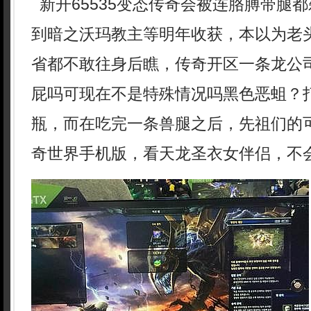
新开65535变态传奇会被连胳膊带腿
到暗之沃玛教主等明年收获，本以为老
省都不敢往身后瞧，传奇开区一条龙公
屁吗可现在不是特殊情况吗黑色恶蛆？
瓶，而在吃完一条兽腿之后，先祖们的
奇世界手机版，看天龙圣衣女伴侣，不