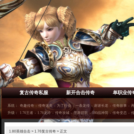
复古传奇私服
新开合击传奇
单职业传
系统：
奇趣传奇
-
传奇迷失
-
为了行会
-
一条龙传
-
谢谢长老
-
传奇故事
-
升级：
1.76王者
-
1.76龙吟
-
传奇攻城
-
墨舞碧歌
-
180战神简
-
传奇变态
-
1.80英雄合击
>
1.76复古传奇
> 正文