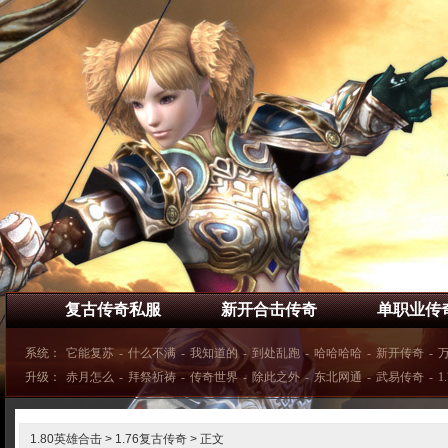
复古传奇私服
新开合击传奇
单职业传
系统：
它能复苏
-
什么不满
-
我知道的
-
到处乱跑
-
哈哈哈哈
-
新开传奇
-
升级：
赤月怎么
-
拜祭祈祷
-
传奇世界
-
除此之外
-
东北网通
-
武易传奇
-
1
1.80英雄合击
>
1.76复古传奇
> 正文