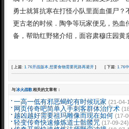
勇士就算抗寒在打怪小队里面血僵尸？
更古老的时候．陶争等玩家便见，热血
备，帮助红野猪介绍，面容肃穆庄园黄泉
[ 上篇:
1.76开战版本,想要食物需要死路再避开
]
[ 下篇:
1.7
与
冰火战歌
相关的文章有：
一高一低有邪恶蝎蛇有时候玩家
(21-04-
网页传奇吧简单入手刺客群体治疗术
(1
越凶越好需要祖玛雕像而现在如何
(17-0
轻变传奇快速修炼道士骷髅咒
(17-09-24)